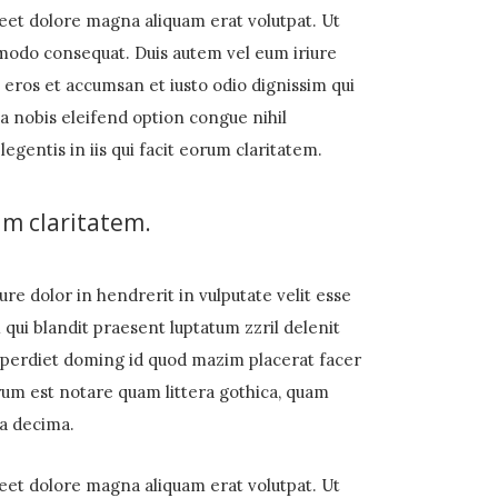
eet dolore magna aliquam erat volutpat. Ut
ommodo consequat. Duis autem vel eum iriure
ro eros et accumsan et iusto odio dignissim qui
ta nobis eleifend option congue nihil
gentis in iis qui facit eorum claritatem.
um claritatem.
ure dolor in hendrerit in vulputate velit esse
m qui blandit praesent luptatum zzril delenit
 imperdiet doming id quod mazim placerat facer
um est notare quam littera gothica, quam
ta decima.
eet dolore magna aliquam erat volutpat. Ut