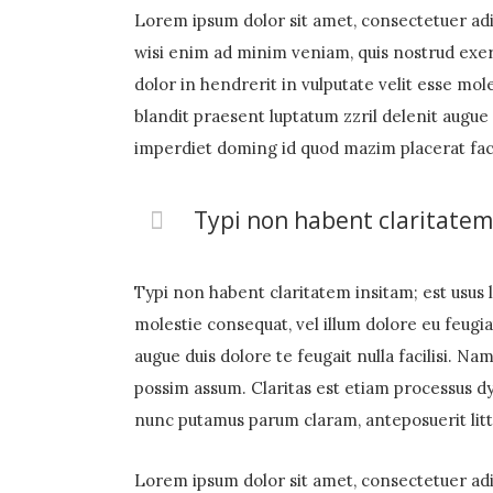
Lorem ipsum dolor sit amet, consectetuer adi
wisi enim ad minim veniam, quis nostrud exerc
dolor in hendrerit in vulputate velit esse mole
blandit praesent luptatum zzril delenit augue 
imperdiet doming id quod mazim placerat facer
Typi non habent claritatem 
Typi non habent claritatem insitam; est usus l
molestie consequat, vel illum dolore eu feugiat
augue duis dolore te feugait nulla facilisi. 
possim assum. Claritas est etiam processus 
nunc putamus parum claram, anteposuerit lit
Lorem ipsum dolor sit amet, consectetuer adi