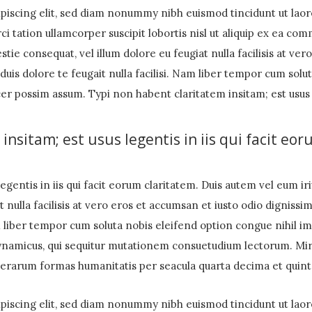
piscing elit, sed diam nonummy nibh euismod tincidunt ut laor
i tation ullamcorper suscipit lobortis nisl ut aliquip ex ea c
stie consequat, vel illum dolore eu feugiat nulla facilisis at ve
duis dolore te feugait nulla facilisi. Nam liber tempor cum solu
 possim assum. Typi non habent claritatem insitam; est usus le
insitam; est usus legentis in iis qui facit eor
egentis in iis qui facit eorum claritatem. Duis autem vel eum iri
 nulla facilisis at vero eros et accumsan et iusto odio dignissi
Nam liber tempor cum soluta nobis eleifend option congue nihil
dynamicus, qui sequitur mutationem consuetudium lectorum. Mir
terarum formas humanitatis per seacula quarta decima et quin
piscing elit, sed diam nonummy nibh euismod tincidunt ut laor