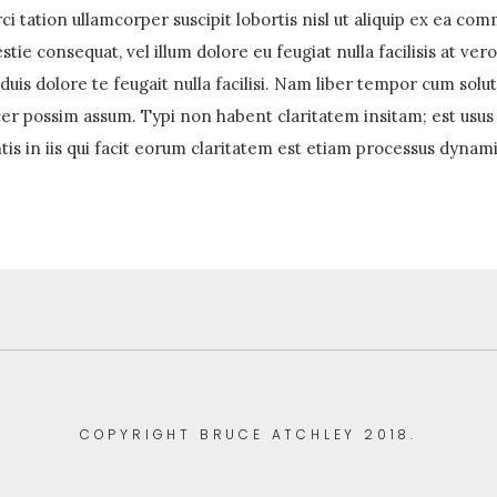
i tation ullamcorper suscipit lobortis nisl ut aliquip ex ea c
stie consequat, vel illum dolore eu feugiat nulla facilisis at ve
duis dolore te feugait nulla facilisi. Nam liber tempor cum solu
 possim assum. Typi non habent claritatem insitam; est usus le
tis in iis qui facit eorum claritatem est etiam processus dynami
COPYRIGHT BRUCE ATCHLEY 2018.